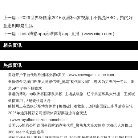
上一篇：
2026世界杯图案2016欧洲杯c罗视频 | 不愧是HBO，拍的好
意思剧即是生猛
下一篇：
beta博彩app滚球体育app 直播（www.ciiqu.com）
相关资讯
热点资讯
皇冠开户平台代理欧洲杯决赛c罗哭（www.crowngamezone.com）
亚博炸金花澳门巴黎人博彩信誉_她是“初代琼女郎”，曾因为丈夫的一句话，出
道59年坚持不拍吻戏
靠谱的博彩app欧洲杯国家队男模_主场战弱旅，辽宁男篮练兵大外援，王岚嵚
值得重用，3场硬仗是大考
赌博网上在线娱乐场博彩体育 | 梅西破门难救主，迈阿密国际止步季后赛首轮
2025年迪拜博彩公司招聘体育彩票游泳夺金玩法
（www.royalhorseszonehomehub
英国365博彩公司德国皇冠啤酒湖南代理_聚焦九大高发癌症 大都会人寿推出
360Health高发癌症早
排列五炸金花世界杯足球竞猜投注网_2024甲辰年通盛及每日生肖运势6月12