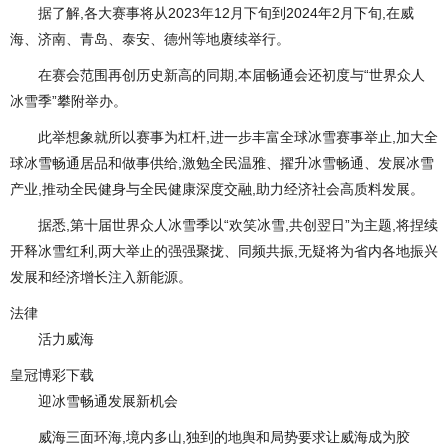
据了解,各大赛事将从2023年12月下旬到2024年2月下旬,在威
海、济南、青岛、泰安、德州等地赓续举行。
在赛会范围再创历史新高的同期,本届畅通会还初度与“世界众人
冰雪季”攀附举办。
此举想象就所以赛事为杠杆,进一步丰富全球冰雪赛事举止,加大全
球冰雪畅通居品和做事供给,激勉全民温雅、擢升冰雪畅通、发展冰雪
产业,推动全民健身与全民健康深度交融,助力经济社会高质料发展。
据悉,第十届世界众人冰雪季以“欢笑冰雪,共创翌日”为主题,将捏续
开释冰雪红利,两大举止的强强聚拢、同频共振,无疑将为省内各地振兴
发展和经济增长注入新能源。
法律
活力威海
皇冠博彩下载
迎冰雪畅通发展新机会
威海三面环海,境内多山,独到的地舆和局势要求让威海成为胶