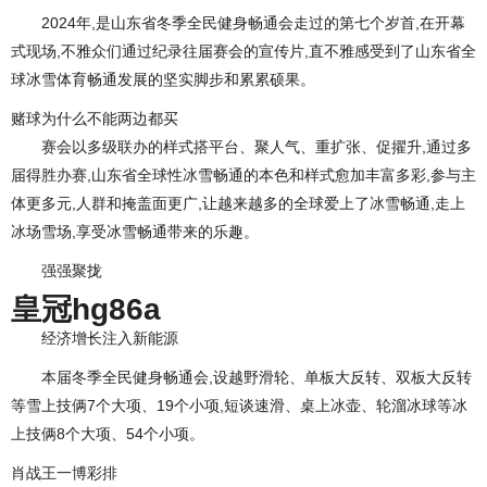
2024年,是山东省冬季全民健身畅通会走过的第七个岁首,在开幕
式现场,不雅众们通过纪录往届赛会的宣传片,直不雅感受到了山东省全
球冰雪体育畅通发展的坚实脚步和累累硕果。
赌球为什么不能两边都买
赛会以多级联办的样式搭平台、聚人气、重扩张、促擢升,通过多
届得胜办赛,山东省全球性冰雪畅通的本色和样式愈加丰富多彩,参与主
体更多元,人群和掩盖面更广,让越来越多的全球爱上了冰雪畅通,走上
冰场雪场,享受冰雪畅通带来的乐趣。
强强聚拢
皇冠hg86a
经济增长注入新能源
本届冬季全民健身畅通会,设越野滑轮、单板大反转、双板大反转
等雪上技俩7个大项、19个小项,短谈速滑、桌上冰壶、轮溜冰球等冰
上技俩8个大项、54个小项。
肖战王一博彩排