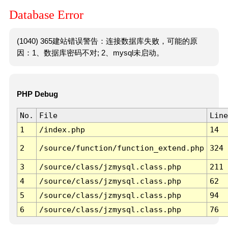
Database Error
(1040) 365建站错误警告：连接数据库失败，可能的原
因：1、数据库密码不对; 2、mysql未启动。
PHP Debug
No.
File
Line
1
/index.php
14
2
/source/function/function_extend.php
324
3
/source/class/jzmysql.class.php
211
4
/source/class/jzmysql.class.php
62
5
/source/class/jzmysql.class.php
94
6
/source/class/jzmysql.class.php
76