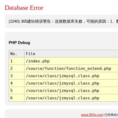
Database Error
(1040) 365建站错误警告：连接数据库失败，可能的原因：1、数
PHP Debug
No.
File
1
/index.php
2
/source/function/function_extend.php
3
/source/class/jzmysql.class.php
4
/source/class/jzmysql.class.php
5
/source/class/jzmysql.class.php
6
/source/class/jzmysql.class.php
www.365jz.com
已经将此