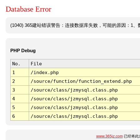
Database Error
(1040) 365建站错误警告：连接数据库失败，可能的原因：1、数
PHP Debug
No.
File
1
/index.php
2
/source/function/function_extend.php
3
/source/class/jzmysql.class.php
4
/source/class/jzmysql.class.php
5
/source/class/jzmysql.class.php
6
/source/class/jzmysql.class.php
www.365jz.com
已经将此