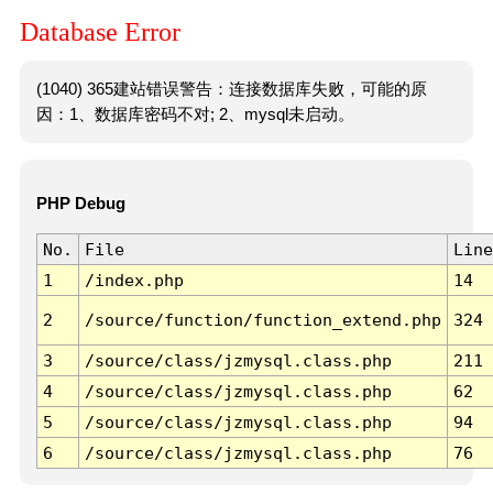
Database Error
(1040) 365建站错误警告：连接数据库失败，可能的原
因：1、数据库密码不对; 2、mysql未启动。
PHP Debug
No.
File
Line
1
/index.php
14
2
/source/function/function_extend.php
324
3
/source/class/jzmysql.class.php
211
4
/source/class/jzmysql.class.php
62
5
/source/class/jzmysql.class.php
94
6
/source/class/jzmysql.class.php
76